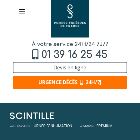
À votre service 24H/24 7J/7
01 39 16 25 45
Devis en ligne
URGENCE DÉCÈS
24H/7J
AVIS DE DÉCÈS
SCINTILLE
ORGANISER DES OBSÈQUES
CATÉGORIE:
URNES D'INHUMATION
GAMME:
PREMIUM
PRÉVOIR SES OBSÈQUES