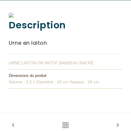
SERVICES & ARTICLES
Description
Entretien de sépulture
NOS AGENCES
Livraison de plaques
ESPACE FAMILLE
Urne en laiton
Nos capitons funéraires
Nos cercueils
URNE LAITON OR MOTIF BANDEAU NACRE
Nos fleurs naturelles
Dimensions du produit
Nos monuments
Volume : 3.2 L Diamètre : 18 cm Hauteur : 24 cm
Nos urnes funéraires
Rapatriement
Services aux familles