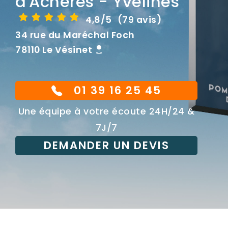
d'Achères - Yvelines
4,8/5
(79 avis)
34 rue du Maréchal Foch
78110 Le Vésinet
01 39 16 25 45
Une équipe à votre écoute 24H/24 &
7J/7
DEMANDER UN DEVIS