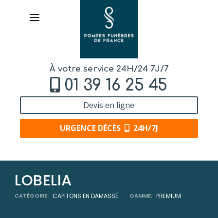
À votre service 24H/24 7J/7
01 39 16 25 45
Devis en ligne
URGENCE DÉCÈS
24H/7J
AVIS DE DÉCÈS
LOBELIA
ORGANISER DES OBSÈQUES
CATÉGORIE:
CAPITONS EN DAMASSÉ
GAMME:
PREMIUM
PRÉVOIR SES OBSÈQUES